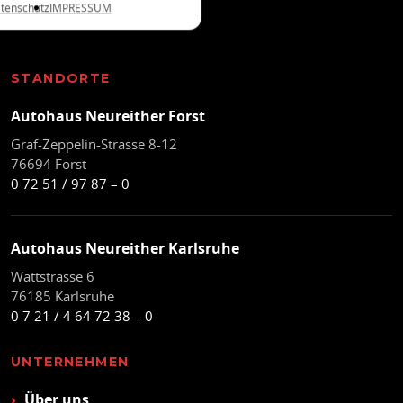
tenschutz
IMPRESSUM
in Forst und Karlsruhe.
STANDORTE
Autohaus Neureither Forst
Graf-Zeppelin-Strasse 8-12
76694 Forst
0 72 51 / 97 87 – 0
Autohaus Neureither Karlsruhe
Wattstrasse 6
76185 Karlsruhe
0 7 21 / 4 64 72 38 – 0
UNTERNEHMEN
Über uns