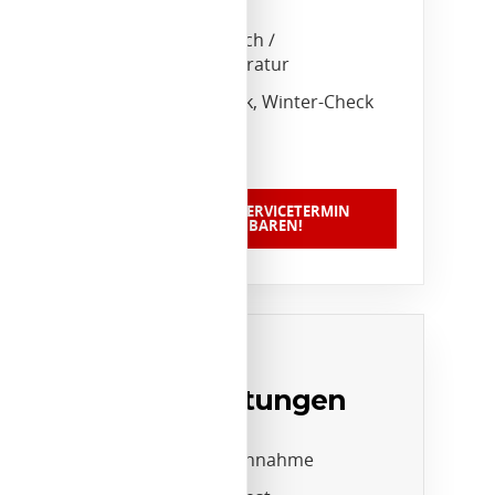
Reifen
Scheibentausch /
Scheibenreparatur
Urlaubs-Check, Winter-Check
etc.
JETZT EINEN SERVICETERMIN
VEREINBAREN!
Unsere
Zusatzleistungen
24-Stunden-Annahme