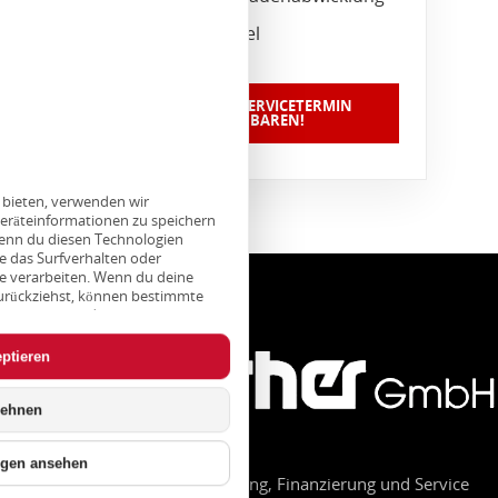
Zubehörhandel
JETZT EINEN SERVICETERMIN
VEREINBAREN!
u bieten, verwenden wir
eräteinformationen zu speichern
enn du diesen Technologien
e das Surfverhalten oder
te verarbeiten. Wenn du deine
 zurückziehst, können bestimmte
trächtigt werden.
ptieren
lehnen
ngen ansehen
Ihr Autohaus für Verkauf, Leasing, Finanzierung und Service