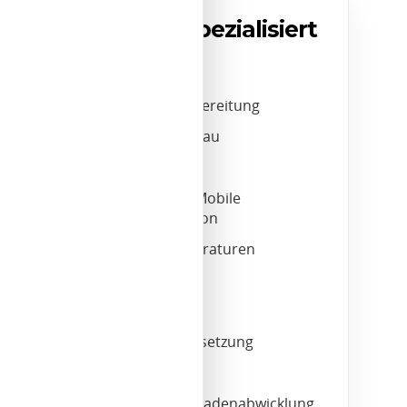
Wir sind spezialisiert
auf
Fahrzeugaufbereitung
Autogas-Umbau
Licht-Check
Navigation / Mobile
Kommunikation
Scheibenreparaturen
Smart-Repair
Tuning
Unfallinstandsetzung
US-Cars
Unfallsachschadenabwicklung