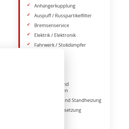
Anhängerkupplung
Auspuff / Russpartikelfilter
Bremsenservice
Elektrik / Elektronik
Fahrwerk / Stoßdämpfer
Getriebe
HU + AU*
Inspektion
Karosserie- und
Lackierarbeiten
Klimaanlage und Standheizung
Motorinstandsetzung
Ölwechsel