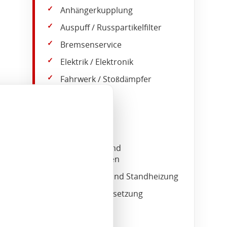
Anhängerkupplung
Auspuff / Russpartikelfilter
Bremsenservice
Elektrik / Elektronik
Fahrwerk / Stoßdämpfer
Getriebe
HU + AU*
Inspektion
Karosserie- und
Lackierarbeiten
Klimaanlage und Standheizung
Motorinstandsetzung
Ölwechsel