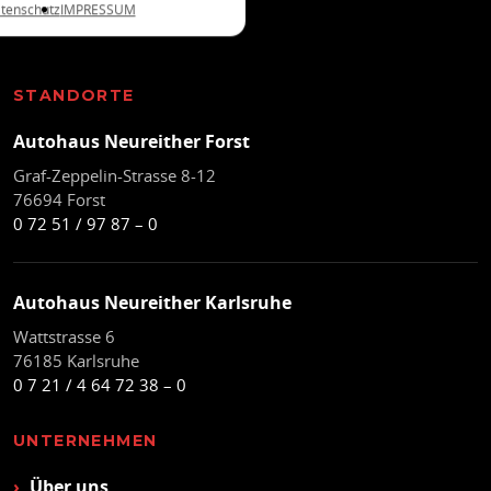
tenschutz
IMPRESSUM
in Forst und Karlsruhe.
STANDORTE
Autohaus Neureither Forst
Graf-Zeppelin-Strasse 8-12
76694 Forst
0 72 51 / 97 87 – 0
Autohaus Neureither Karlsruhe
Wattstrasse 6
76185 Karlsruhe
0 7 21 / 4 64 72 38 – 0
UNTERNEHMEN
Über uns