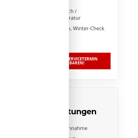
Reifen
Scheibentausch /
Scheibenreparatur
Urlaubs-Check, Winter-Check
etc.
JETZT EINEN SERVICETERMIN
VEREINBAREN!
Unsere
Zusatzleistungen
24-Stunden-Annahme