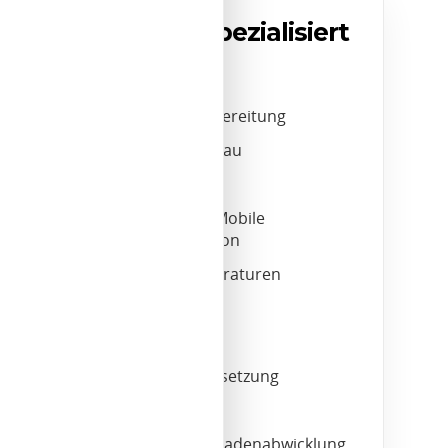
Wir sind spezialisiert
auf
Fahrzeugaufbereitung
Autogas-Umbau
Licht-Check
Navigation / Mobile
Kommunikation
Scheibenreparaturen
Smart-Repair
Tuning
Unfallinstandsetzung
US-Cars
Unfallsachschadenabwicklung