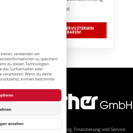
Zubehörhandel
JETZT EINEN SERVICETERMIN
VEREINBAREN!
u bieten, verwenden wir
eräteinformationen zu speichern
enn du diesen Technologien
e das Surfverhalten oder
te verarbeiten. Wenn du deine
 zurückziehst, können bestimmte
trächtigt werden.
ptieren
lehnen
ngen ansehen
Ihr Autohaus für Verkauf, Leasing, Finanzierung und Service