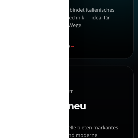
Der elektrische FIAT verbindet italienisches
Design mit moderner Technik — ideal für
Stadt, Alltag und kurze Wege.
FIAT E-Modelle ansehen
JEEP
SUV-DNA ELEKTRISIERT
Abenteuer neu
gedacht.
Elektrifizierte Jeep Modelle bieten markantes
Design, SUV-Komfort und moderne