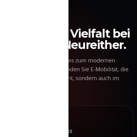
UNSERE E-MARKEN
Elektrische Vielfalt bei
Autohaus Neureither.
Vom urbanen Cityflitzer bis zum modernen
Elektro-SUV — bei uns finden Sie E-Mobilität, die
nicht nur modern aussieht, sondern auch im
Alltag überzeugt.
BYD
NEW ENERGY VEHICLES