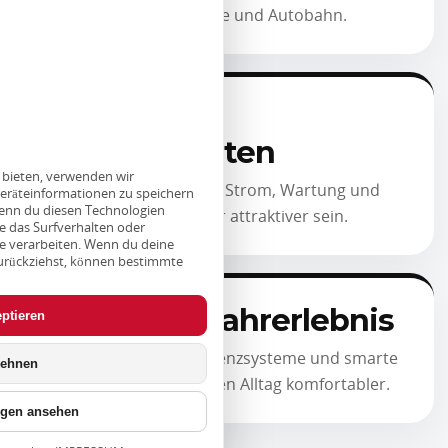
Stadtverkehr, Landstraße und Autobahn.
Geringere
Betriebskosten
u bieten, verwenden wir
Je nach Nutzung können Strom, Wartung und
eräteinformationen zu speichern
enn du diesen Technologien
laufende Kosten spürbar attraktiver sein.
e das Surfverhalten oder
te verarbeiten. Wenn du deine
 zurückziehst, können bestimmte
trächtigt werden.
Modernes Fahrerlebnis
ptieren
Digitale Cockpits, Assistenzsysteme und smarte
lehnen
Konnektivität machen den Alltag komfortabler.
ngen ansehen